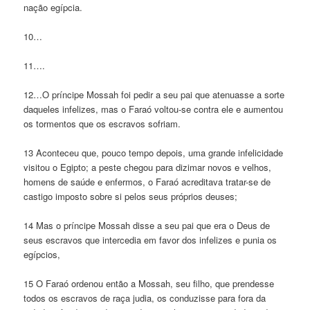
nação egípcia.
10…
11….
12…O príncipe Mossah foi pedir a seu pai que atenuasse a sorte
daqueles infelizes, mas o Faraó voltou-se contra ele e aumentou
os tormentos que os escravos sofriam.
13 Aconteceu que, pouco tempo depois, uma grande infelicidade
visitou o Egipto; a peste chegou para dizimar novos e velhos,
homens de saúde e enfermos, o Faraó acreditava tratar-se de
castigo imposto sobre si pelos seus próprios deuses;
14 Mas o príncipe Mossah disse a seu pai que era o Deus de
seus escravos que intercedia em favor dos infelizes e punia os
egípcios,
15 O Faraó ordenou então a Mossah, seu filho, que prendesse
todos os escravos de raça judia, os conduzisse para fora da