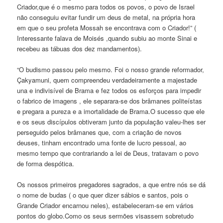
Criador,que é o mesmo para todos os povos, o povo de Israel
não conseguiu evitar fundir um deus de metal, na própria hora
em que o seu profeta Mossah se encontrava com o Criador!” (
Interessante falava de Moisés ,quando subiu ao monte Sinai e
recebeu as tábuas dos dez mandamentos).
“O budismo passou pelo mesmo. Foi o nosso grande reformador,
Çakyamuni, quem compreendeu verdadeiramente a majestade
una e indivisível de Brama e fez todos os esforços para impedir
o fabrico de imagens , ele separara-se dos brâmanes politeístas
e pregara a pureza e a imortalidade de Brama.O sucesso que ele
e os seus discípulos obtiveram junto da população valeu-lhes ser
perseguido pelos brâmanes que, com a criação de novos
deuses, tinham encontrado uma fonte de lucro pessoal, ao
mesmo tempo que contrariando a lei de Deus, tratavam o povo
de forma despótica.
Os nossos primeiros pregadores sagrados, a que entre nós se dá
o nome de budas ( o que quer dizer sábios e santos, pois o
Grande Criador encarnou neles), estabeleceram-se em vários
pontos do globo.Como os seus sermões visassem sobretudo