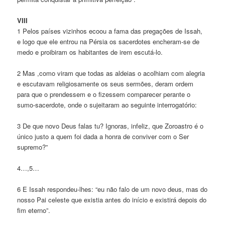
VIII
1 Pelos países vizinhos ecoou a fama das pregações de Issah,
e logo que ele entrou na Pérsia os sacerdotes encheram-se de
medo e proibiram os habitantes de irem escutá-lo.
2 Mas ,como viram que todas as aldeias o acolhiam com alegria
e escutavam religiosamente os seus sermões, deram ordem
para que o prendessem e o fizessem comparecer perante o
sumo-sacerdote, onde o sujeitaram ao seguinte interrogatório:
3 De que novo Deus falas tu? Ignoras, infeliz, que Zoroastro é o
único justo a quem foi dada a honra de conviver com o Ser
supremo?”
4…,5…
6 E Issah respondeu-lhes: “eu não falo de um novo deus, mas do
nosso Pai celeste que existia antes do início e existirá depois do
fim eterno”.