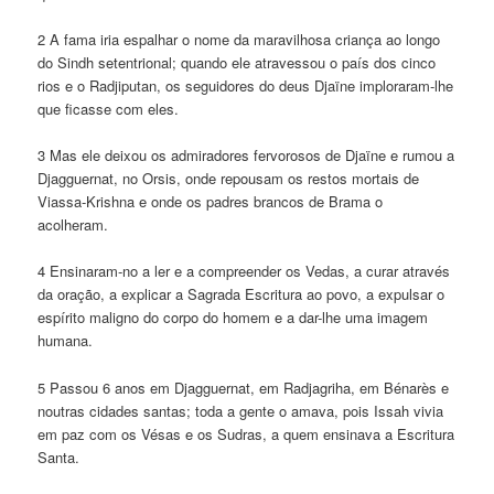
2 A fama iria espalhar o nome da maravilhosa criança ao longo
do Sindh setentrional; quando ele atravessou o país dos cinco
rios e o Radjiputan, os seguidores do deus Djaïne imploraram-lhe
que ficasse com eles.
3 Mas ele deixou os admiradores fervorosos de Djaïne e rumou a
Djagguernat, no Orsis, onde repousam os restos mortais de
Viassa-Krishna e onde os padres brancos de Brama o
acolheram.
4 Ensinaram-no a ler e a compreender os Vedas, a curar através
da oração, a explicar a Sagrada Escritura ao povo, a expulsar o
espírito maligno do corpo do homem e a dar-lhe uma imagem
humana.
5 Passou 6 anos em Djagguernat, em Radjagriha, em Bénarès e
noutras cidades santas; toda a gente o amava, pois Issah vivia
em paz com os Vésas e os Sudras, a quem ensinava a Escritura
Santa.