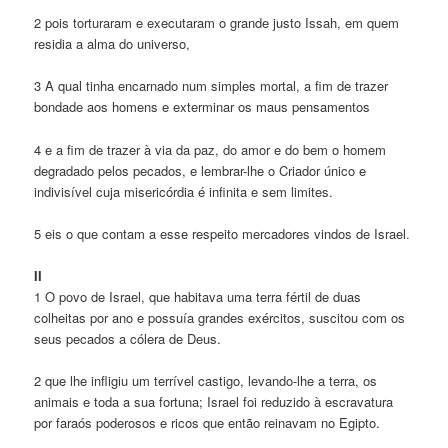
2 pois torturaram e executaram o grande justo Issah, em quem
residia a alma do universo,
3 A qual tinha encarnado num simples mortal, a fim de trazer
bondade aos homens e exterminar os maus pensamentos
4 e a fim de trazer à via da paz, do amor e do bem o homem
degradado pelos pecados, e lembrar-lhe o Criador único e
indivisível cuja misericórdia é infinita e sem limites.
5 eis o que contam a esse respeito mercadores vindos de Israel.
II
1 O povo de Israel, que habitava uma terra fértil de duas
colheitas por ano e possuía grandes exércitos, suscitou com os
seus pecados a cólera de Deus.
2 que lhe infligiu um terrível castigo, levando-lhe a terra, os
animais e toda a sua fortuna; Israel foi reduzido à escravatura
por faraós poderosos e ricos que então reinavam no Egipto.