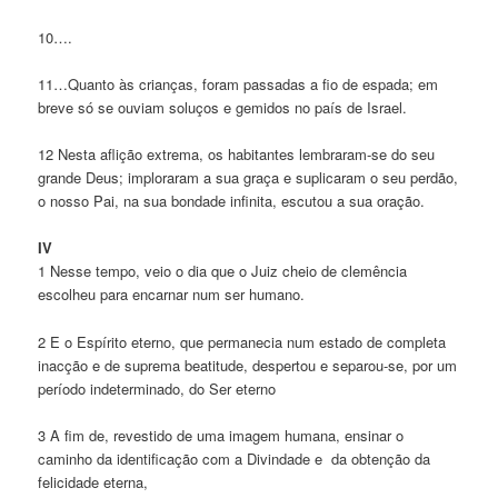
10….
11…Quanto às crianças, foram passadas a fio de espada; em
breve só se ouviam soluços e gemidos no país de Israel.
12 Nesta aflição extrema, os habitantes lembraram-se do seu
grande Deus; imploraram a sua graça e suplicaram o seu perdão,
o nosso Pai, na sua bondade infinita, escutou a sua oração.
IV
1 Nesse tempo, veio o dia que o Juiz cheio de clemência
escolheu para encarnar num ser humano.
2 E o Espírito eterno, que permanecia num estado de completa
inacção e de suprema beatitude, despertou e separou-se, por um
período indeterminado, do Ser eterno
3 A fim de, revestido de uma imagem humana, ensinar o
caminho da identificação com a Divindade e da obtenção da
felicidade eterna,