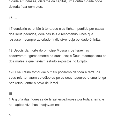
cidade e fundasse, distante da capital, uma outra cidade onde
deveria ficar com eles.
16….
17 conduziu-os então à terra que eles tinham perdido por causa
dos seus pecados, deu-lhes leis e recomendou-lhes que
rezassem sempre ao criador indivisível cuja bondade é finita.
18 Depois da morte do príncipe Mossah, os Israelitas
observaram rigorosamente as suas leis; e Deus recompensou-os
dos males a que haviam estado expostos no Egipto.
19 O seu reino tornou-se o mais poderoso de toda a terra, os
seus reis tornaram-se célebres pelos seus tesouros e uma longa
paz reinou entre o povo de Israel.
III
1 A glória das riquezas de Israel espalhou-se por toda a terra, e
as nações vizinhas invejavam-nas,
2……