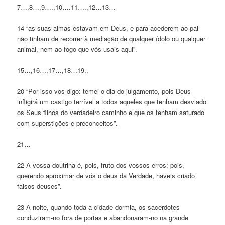
7…,8…,9….,10….11….,12…13…
14 “as suas almas estavam em Deus, e para acederem ao pai
não tinham de recorrer à mediação de qualquer ídolo ou qualquer
animal, nem ao fogo que vós usais aqui”.
15…,16…,17…,18…19..
20 “Por isso vos digo: temei o dia do julgamento, pois Deus
infligirá um castigo terrível a todos aqueles que tenham desviado
os Seus filhos do verdadeiro caminho e que os tenham saturado
com superstições e preconceitos”.
21…
22 A vossa doutrina é, pois, fruto dos vossos erros; pois,
querendo aproximar de vós o deus da Verdade, haveis criado
falsos deuses”.
23 À noite, quando toda a cidade dormia, os sacerdotes
conduziram-no fora de portas e abandonaram-no na grande