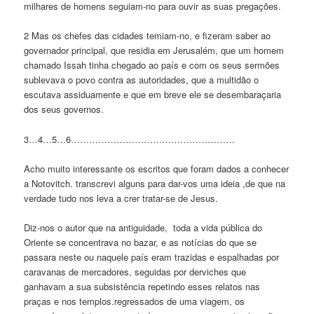
milhares de homens seguiam-no para ouvir as suas pregações.
2 Mas os chefes das cidades temiam-no, e fizeram saber ao
governador principal, que residia em Jerusalém, que um homem
chamado Issah tinha chegado ao país e com os seus sermões
sublevava o povo contra as autoridades, que a multidão o
escutava assiduamente e que em breve ele se desembaraçaria
dos seus governos.
3…4…5…6………………………………………………
Acho muito interessante os escritos que foram dados a conhecer
a Notovitch. transcrevi alguns para dar-vos uma ideia ,de que na
verdade tudo nos leva a crer tratar-se de Jesus.
Diz-nos o autor que na antiguidade, toda a vida pública do
Oriente se concentrava no bazar, e as notícias do que se
passara neste ou naquele país eram trazidas e espalhadas por
caravanas de mercadores, seguidas por derviches que
ganhavam a sua subsistência repetindo esses relatos nas
praças e nos templos.regressados de uma viagem, os