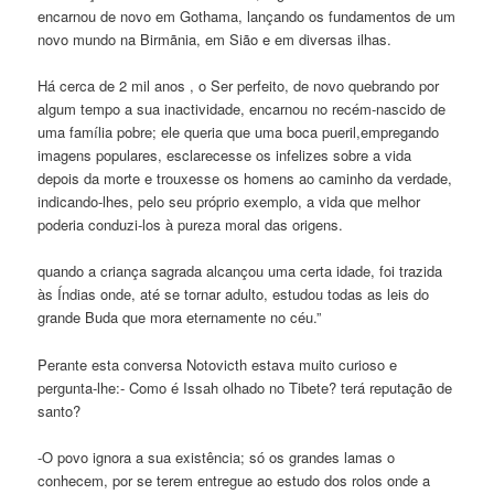
encarnou de novo em Gothama, lançando os fundamentos de um
novo mundo na Birmãnia, em Sião e em diversas ilhas.
Há cerca de 2 mil anos , o Ser perfeito, de novo quebrando por
algum tempo a sua inactividade, encarnou no recém-nascido de
uma família pobre; ele queria que uma boca pueril,empregando
imagens populares, esclarecesse os infelizes sobre a vida
depois da morte e trouxesse os homens ao caminho da verdade,
indicando-lhes, pelo seu próprio exemplo, a vida que melhor
poderia conduzi-los à pureza moral das origens.
quando a criança sagrada alcançou uma certa idade, foi trazida
às Índias onde, até se tornar adulto, estudou todas as leis do
grande Buda que mora eternamente no céu.”
Perante esta conversa Notovicth estava muito curioso e
pergunta-lhe:- Como é Issah olhado no Tibete? terá reputação de
santo?
-O povo ignora a sua existência; só os grandes lamas o
conhecem, por se terem entregue ao estudo dos rolos onde a