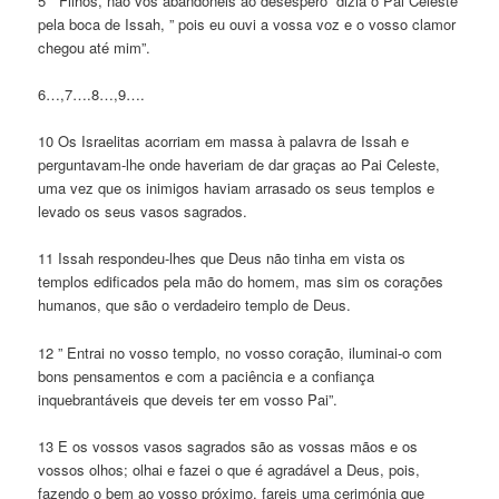
5 ” Filhos, não vos abandoneis ao desespero” dizia o Pai Celeste
pela boca de Issah, ” pois eu ouvi a vossa voz e o vosso clamor
chegou até mim”.
6…,7….8…,9….
10 Os Israelitas acorriam em massa à palavra de Issah e
perguntavam-lhe onde haveriam de dar graças ao Pai Celeste,
uma vez que os inimigos haviam arrasado os seus templos e
levado os seus vasos sagrados.
11 Issah respondeu-lhes que Deus não tinha em vista os
templos edificados pela mão do homem, mas sim os corações
humanos, que são o verdadeiro templo de Deus.
12 ” Entrai no vosso templo, no vosso coração, iluminai-o com
bons pensamentos e com a paciência e a confiança
inquebrantáveis que deveis ter em vosso Pai”.
13 E os vossos vasos sagrados são as vossas mãos e os
vossos olhos; olhai e fazei o que é agradável a Deus, pois,
fazendo o bem ao vosso próximo, fareis uma cerimónia que