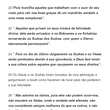
22
“Pois humilha aqueles que trabalham com o suor do seu
rosto para cair nas boas graças de um mandrião sentado a
uma mesa sumptuosa”.
23
” Aqueles que privam os seus irmãos da felicidade
divina, dela serão privados, e os Brâmanes e os Kchatrias
tornar-se-ão os Sudras dos Sudras, com quem o Eterno
eternamente permanecerá”.
24
” Pois no dia do último Julgamento os Sudras e os Vésas
serão perdoados devido à sua ignorância, e Deus fará recair
a sua cólera sobre aqueles que usurparem os seus direitos”.
25 Os Vésas e os Sudras foram tomados de viva admiração e
perguntaram a Issah como haveriam de rezar para não perderem
a sua felicidade.
26
” Não adoreis os ídolos, pois eles não podem ouvir-vos,
não escuteis os Vedas, onde a verdade está alterada, não
vos considereis sempre melhores do que os outros, e não