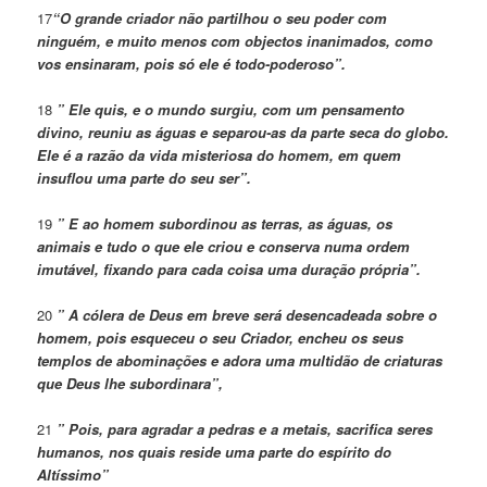
17
“O grande criador não partilhou o seu poder com
ninguém, e muito menos com objectos inanimados, como
vos ensinaram, pois só ele é todo-poderoso”.
18
” Ele quis, e o mundo surgiu, com um pensamento
divino, reuniu as águas e separou-as da parte seca do globo.
Ele é a razão da vida misteriosa do homem, em quem
insuflou uma parte do seu ser”.
19
” E ao homem subordinou as terras, as águas, os
animais e tudo o que ele criou e conserva numa ordem
imutável, fixando para cada coisa uma duração própria”.
20
” A cólera de Deus em breve será desencadeada sobre o
homem, pois esqueceu o seu Criador, encheu os seus
templos de abominações e adora uma multidão de criaturas
que Deus lhe subordinara”,
21
” Pois, para agradar a pedras e a metais, sacrifica seres
humanos, nos quais reside uma parte do espírito do
Altíssimo”