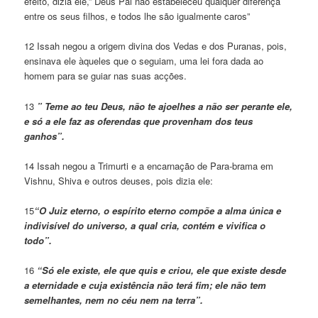
efeito, dizia ele,” Deus Pai não estabeleceu qualquer diferença
entre os seus filhos, e todos lhe são igualmente caros”
12 Issah negou a origem divina dos Vedas e dos Puranas, pois,
ensinava ele àqueles que o seguiam, uma lei fora dada ao
homem para se guiar nas suas acções.
13
” Teme ao teu Deus, não te ajoelhes a não ser perante ele,
e só a ele faz as oferendas que provenham dos teus
ganhos”.
14 Issah negou a Trimurti e a encarnação de Para-brama em
Vishnu, Shiva e outros deuses, pois dizia ele:
15
“O Juiz eterno, o espírito eterno compõe a alma única e
indivisível do universo, a qual cria, contém e vivifica o
todo”.
16
“Só ele existe, ele que quis e criou, ele que existe desde
a eternidade e cuja existência não terá fim; ele não tem
semelhantes, nem no céu nem na terra”.