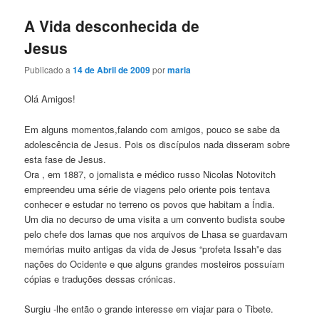
n
c
A Vida desconhecida de
i
Jesus
p
a
Publicado a
14 de Abril de 2009
por
maria
l
Olá Amigos!
Em alguns momentos,falando com amigos, pouco se sabe da
adolescência de Jesus. Pois os discípulos nada disseram sobre
esta fase de Jesus.
Ora , em 1887, o jornalista e médico russo Nicolas Notovitch
empreendeu uma série de viagens pelo oriente pois tentava
conhecer e estudar no terreno os povos que habitam a Índia.
Um dia no decurso de uma visita a um convento budista soube
pelo chefe dos lamas que nos arquivos de Lhasa se guardavam
memórias muito antigas da vida de Jesus “profeta Issah”e das
nações do Ocidente e que alguns grandes mosteiros possuíam
cópias e traduções dessas crónicas.
Surgiu -lhe então o grande interesse em viajar para o Tibete.