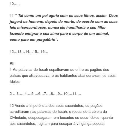
10…..
11
” Tal como um pai agiria com os seus filhos, assim Deus
julgará os homens, depois da morte, de acordo com as suas
leis misericordiosas, nunca ele humilharia o seu filho
fazendo emigrar a sua alma para o corpo de um animal,
como para um purgatório”.
12…13…14…15…16…
VII
1 As palavras de Issah espalhavam-se entre os pagãos dos
países que atravessava, e os habitantes abandonavam os seus
ídolos
2 …3…..4….5….6…7….8….9…10….11….
12 Vendo a impotência dos seus sacerdotes, os pagãos
acreditaram nas palavras de Issah; e receando a cólera da
Divindade, despedaçaram em bocados os seus ídolos, quanto
aos sacerdotes, fugiram para escapar à vingança popular.