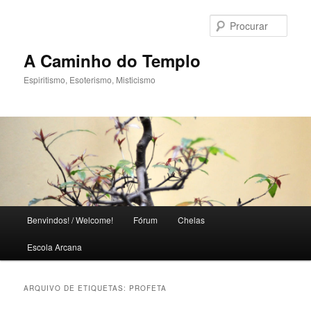
Saltar
Saltar
para
para
Procu
o
o
conteúdo
conteúdo
A Caminho do Templo
primário
secundário
Espiritismo, Esoterismo, Misticismo
M
Benvindos! / Welcome!
Fórum
Chelas
e
n
Escola Arcana
u
p
r
ARQUIVO DE ETIQUETAS:
PROFETA
i