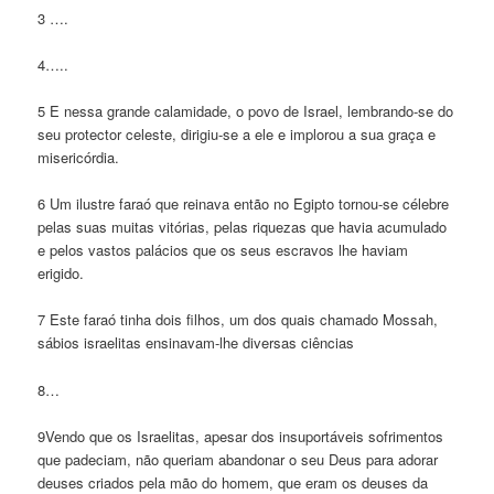
3 ….
4…..
5 E nessa grande calamidade, o povo de Israel, lembrando-se do
seu protector celeste, dirigiu-se a ele e implorou a sua graça e
misericórdia.
6 Um ilustre faraó que reinava então no Egipto tornou-se célebre
pelas suas muitas vitórias, pelas riquezas que havia acumulado
e pelos vastos palácios que os seus escravos lhe haviam
erigido.
7 Este faraó tinha dois filhos, um dos quais chamado Mossah,
sábios israelitas ensinavam-lhe diversas ciências
8…
9Vendo que os Israelitas, apesar dos insuportáveis sofrimentos
que padeciam, não queriam abandonar o seu Deus para adorar
deuses criados pela mão do homem, que eram os deuses da