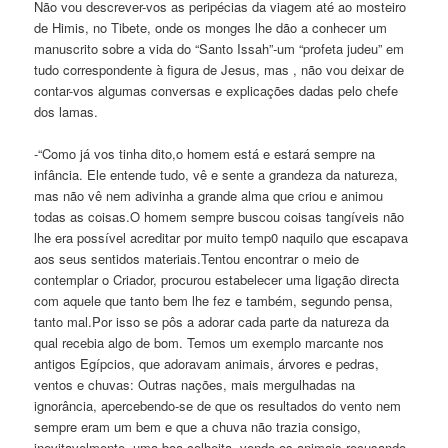
Não vou descrever-vos as peripécias da viagem até ao mosteiro
de Himis, no Tibete, onde os monges lhe dão a conhecer um
manuscrito sobre a vida do “Santo Issah”-um “profeta judeu” em
tudo correspondente à figura de Jesus, mas , não vou deixar de
contar-vos algumas conversas e explicações dadas pelo chefe
dos lamas.
-“Como já vos tinha dito,o homem está e estará sempre na
infância. Ele entende tudo, vê e sente a grandeza da natureza,
mas não vê nem adivinha a grande alma que criou e animou
todas as coisas.O homem sempre buscou coisas tangíveis não
lhe era possível acreditar por muito temp0 naquilo que escapava
aos seus sentidos materiais.Tentou encontrar o meio de
contemplar o Criador, procurou estabelecer uma ligação directa
com aquele que tanto bem lhe fez e também, segundo pensa,
tanto mal.Por isso se pôs a adorar cada parte da natureza da
qual recebia algo de bom. Temos um exemplo marcante nos
antigos Egípcios, que adoravam animais, árvores e pedras,
ventos e chuvas: Outras nações, mais mergulhadas na
ignorância, apercebendo-se de que os resultados do vento nem
sempre eram um bem e que a chuva não trazia consigo,
inevitavelmente, uma boa colheita, vendo os animais recusando-