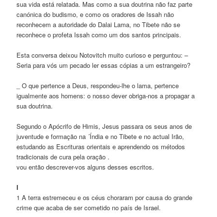
sua vida está relatada. Mas como a sua doutrina não faz parte
canónica do budismo, e como os oradores de Issah não
reconhecem a autoridade do Dalai Lama, no Tibete não se
reconhece o profeta Issah como um dos santos principais.
Esta conversa deixou Notovitch muito curioso e perguntou: –
Seria para vós um pecado ler essas cópias a um estrangeiro?
_ O que pertence a Deus, respondeu-lhe o lama, pertence
igualmente aos homens: o nosso dever obriga-nos a propagar a
sua doutrina.
Segundo o Apócrifo de Himis, Jesus passara os seus anos de
juventude e formação na ´Índia e no Tibete e no actual Irão,
estudando as Escrituras orientais e aprendendo os métodos
tradicionais de cura pela oração .
vou então descrever-vos alguns desses escritos.
I
1 A terra estremeceu e os céus choraram por causa do grande
crime que acaba de ser cometido no país de Israel.