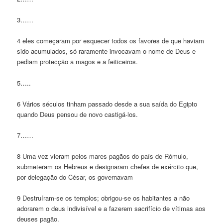
3……
4 eles começaram por esquecer todos os favores de que haviam
sido acumulados, só raramente invocavam o nome de Deus e
pediam protecção a magos e a feiticeiros.
5…..
6 Vários séculos tinham passado desde a sua saída do Egipto
quando Deus pensou de novo castigá-los.
7……
8 Uma vez vieram pelos mares pagãos do país de Rómulo,
submeteram os Hebreus e designaram chefes de exército que,
por delegação do César, os governavam
9 Destruíram-se os templos; obrigou-se os habitantes a não
adorarem o deus indivisível e a fazerem sacrifício de vítimas aos
deuses pagão.