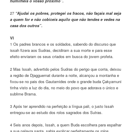
humilheis o vosso próximo”.
27
“Ajudai os pobres, protegei os fracos, não façais mal seja
a quem for e não cobiceis aquilo que não tendes e vedes na
casa dos outros”
.
VI
1 Os padres brancos e os soldados, sabendo do discurso que
issah fizera aos Sudras, decidiram a sua morte e para esse
efeito enviaram os seus criados em busca do jovem profeta.
2 Mas Issah, advertido pelos Sudras do perigo que corria, deixou
a região de Djagguernat durante a noite, alcançou a montanha e
fixou-se no pais dos Gautamides onde o grande buda Çakyamuni
tinha visto a luz do dia, no meio do povo que adorava o único e
sublime Brama.
3 Após ter aprendido na perfeição a língua pali, o justo Issah
entregou-se ao estudo dos rolos sagrados dos Sutras.
4 Seis anos depois, Issah, a quem Buda escolhera para espalhar
a sua palavra santa, sabia explicar perfeitamente os rolos