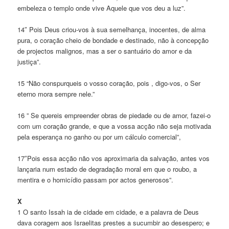
embeleza o templo onde vive Aquele que vos deu a luz”.
14″ Pois Deus criou-vos à sua semelhança, inocentes, de alma
pura, o coração cheio de bondade e destinado, não à concepção
de projectos malignos, mas a ser o santuário do amor e da
justiça”.
15 “Não conspurqueis o vosso coração, pois , digo-vos, o Ser
eterno mora sempre nele.”
16 ” Se quereis empreender obras de piedade ou de amor, fazei-o
com um coração grande, e que a vossa acção não seja motivada
pela esperança no ganho ou por um cálculo comercial”,
17″Pois essa acção não vos aproximaria da salvação, antes vos
lançaria num estado de degradação moral em que o roubo, a
mentira e o homicídio passam por actos generosos”.
X
1 O santo Issah ia de cidade em cidade, e a palavra de Deus
dava coragem aos Israelitas prestes a sucumbir ao desespero; e