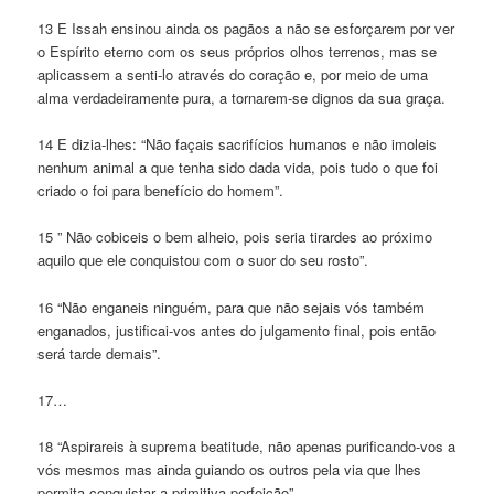
13 E Issah ensinou ainda os pagãos a não se esforçarem por ver
o Espírito eterno com os seus próprios olhos terrenos, mas se
aplicassem a senti-lo através do coração e, por meio de uma
alma verdadeiramente pura, a tornarem-se dignos da sua graça.
14 E dizia-lhes: “Não façais sacrifícios humanos e não imoleis
nenhum animal a que tenha sido dada vida, pois tudo o que foi
criado o foi para benefício do homem”.
15 ” Não cobiceis o bem alheio, pois seria tirardes ao próximo
aquilo que ele conquistou com o suor do seu rosto”.
16 “Não enganeis ninguém, para que não sejais vós também
enganados, justificai-vos antes do julgamento final, pois então
será tarde demais”.
17…
18 “Aspirareis à suprema beatitude, não apenas purificando-vos a
vós mesmos mas ainda guiando os outros pela via que lhes
permita conquistar a primitiva perfeição”.