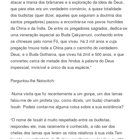
atacar a tirania dos brâmanes e a exploração da ideia de Deus,
que para eles era um verdadeiro comércio, a quase totalidade
dos budistas (quer dizer, aqueles que seguiram a doutrina dos
santos pregadores) passou a encontrar-se nos povos humildes
da China e da Índia. De entre os pregadores sagrados, dedica-se
uma veneração especial ao Buda Çakyamuni, conhecido entre
os chineses pelo nome Fô, que viveu há 3 mil anos e cuja
pregação trouxe toda a China para o caminho do verdadeiro
Deus, e o Buda Gothama, que viveu há 2mil e 500 anos, e que
converteu cerca de metade dos hindus à palavra do Deus
impessoal, invisível e único da sua espécie.”
Perguntou-lhe Notovitch:
-Numa visita que fiz recentemente a um gonpa, um dos lamas
falou-me de um profeta (ou, como dizeis, um buda) chamado
Issah. Podeis contar-me alguma coisa sobre a sua existência?
“O nome de Issah é muito respeitado entre os budistas,
respondeu ele, mas raramente é conhecido, a não ser dos
chefes dos lamas que leram os rolos relativos à sua vida.Tem