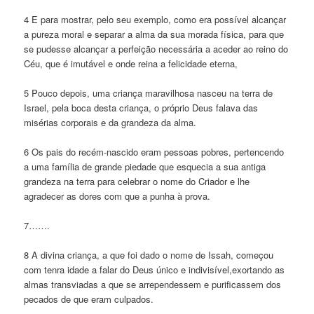
4 E para mostrar, pelo seu exemplo, como era possível alcançar
a pureza moral e separar a alma da sua morada física, para que
se pudesse alcançar a perfeição necessária a aceder ao reino do
Céu, que é imutável e onde reina a felicidade eterna,
5 Pouco depois, uma criança maravilhosa nasceu na terra de
Israel, pela boca desta criança, o próprio Deus falava das
misérias corporais e da grandeza da alma.
6 Os pais do recém-nascido eram pessoas pobres, pertencendo
a uma família de grande piedade que esquecia a sua antiga
grandeza na terra para celebrar o nome do Criador e lhe
agradecer as dores com que a punha à prova.
7…….
8 A divina criança, a que foi dado o nome de Issah, começou
com tenra idade a falar do Deus único e indivisível,exortando as
almas transviadas a que se arrependessem e purificassem dos
pecados de que eram culpados.