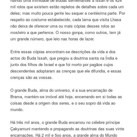
havido uma infinidade de Budas semelhantes a Issah e os 424
mil rolos que existem estão repletos de detalhes sobre cada um
deles; mas muito pouca gente leu sequer a centésima parte. Por
respeito ao costume estabelecido, cada lama que visita Lhasa
não deixa de oferecer uma ou mais cópias desses rolos ao
mosteiro a que pertence. O nosso gonpa, como outros, tem já
um grande número, que leio nas horas de lazer.
Entre essas cópias encontram-se descrições da vida e dos
actos do Buda Issah, que pregou a doutrina santa na Índia e
junto dos filhos de Israel e que foi morto por pagãos cujos
descendentes adoptaram as crenças que ele difundia, e essas
crenças são as vossas.
O grande Buda, alma do universo, é a sua encarnação de
Brama, mantém-se imóvel até hoje, encerrando em si todas as
coisas desde a origem dos seres, e o seu sopro dá vida ao
mundo.
Há três mil anos, o grande Buda encarnou no célebre príncipe
Çakyamuni mantendo e propagando as doutrinas das suas vinte
encarnações. Há 2 mil e 5oo anos, a grande alma do Mundo