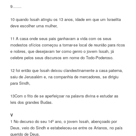
9…….
10 quando Issah atingiu os 13 anos, idade em que um Israelita
deve escolher uma mulher,
11 A casa onde seus pais ganhavam a vida com os seus
modestos ofícios começou a tornar-se local de reunião para ricos
e nobres, que desejavam ter como genro o jovem Issah, já
celebre pelos seus discursos em nome do Todo-Poderoso.
12 foi então que Issah deixou clandestinamente a casa paterna,
saiu de Jerusalém e, na companhia de mercadores, se dirigiu
para Sindh,
13Com o fito de se aperfeiçoar na palavra divina e estudar as
leis dos grandes Budas.
V
1 No decurso do seu 14º ano, o jovem Issah, abençoado por
Deus, veio do Sindh e estabeleceu-se entre os Arianos, no país
querido de Deus.