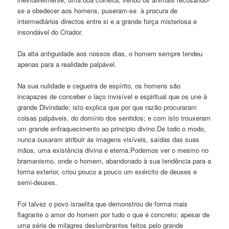
se a obedecer aos homens, puseram-se à procura de
intermediários directos entre si e a grande força misteriosa e
insondável do Criador.
Da alta antiguidade aos nossos dias, o homem sempre tendeu
apenas para a realidade palpável.
Na sua nulidade e cegueira de espírito, os homens são
incapazes de conceber o laço invisível e espiritual que os une à
grande Divindade; isto explica que por que razão procuraram
coisas palpáveis, do domínio dos sentidos; e com isto trouxeram
um grande enfraquecimento ao principio divino.De todo o modo,
nunca ousaram atribuir ás imagens visíveis, saídas das suas
mãos, uma existência divina e eterna.Podemos ver o mesmo no
bramanismo, onde o homem, abandonado à sua tendência para a
forma exterior, criou pouco a pouco um exército de deuses e
semi-deuses.
Foi talvez o povo israelita que demonstrou de forma mais
flagrante o amor do homem por tudo o que é concreto; apesar de
uma série de milagres deslumbrantes feitos pelo grande