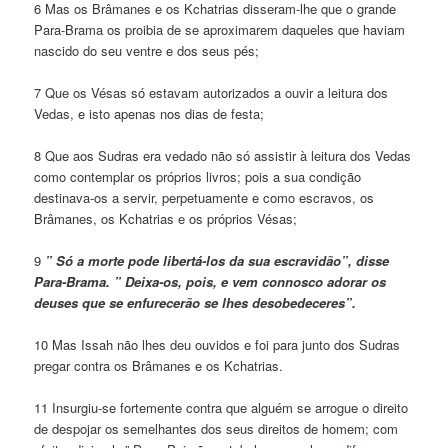
6 Mas os Brâmanes e os Kchatrias disseram-lhe que o grande
Para-Brama os proibia de se aproximarem daqueles que haviam
nascido do seu ventre e dos seus pés;
7 Que os Vésas só estavam autorizados a ouvir a leitura dos
Vedas, e isto apenas nos dias de festa;
8 Que aos Sudras era vedado não só assistir à leitura dos Vedas
como contemplar os próprios livros; pois a sua condição
destinava-os a servir, perpetuamente e como escravos, os
Brâmanes, os Kchatrias e os próprios Vésas;
9
” Só a morte pode libertá-los da sua escravidão”, disse
Para-Brama. ” Deixa-os, pois, e vem connosco adorar os
deuses que se enfurecerão se lhes desobedeceres”.
10 Mas Issah não lhes deu ouvidos e foi para junto dos Sudras
pregar contra os Brâmanes e os Kchatrias.
11 Insurgiu-se fortemente contra que alguém se arrogue o direito
de despojar os semelhantes dos seus direitos de homem; com