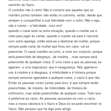
caminho do Vazio.
O contrário não é certo! Não é correcto que aqueles que se
mantêm juntos tambem não estão no caminho, estão, desde que
estejam a compartilhar a sua felicidade com o outro. Não o ego,
não a mente – a felicidade -,isso sim!
quando o casal está na outra situação, quando o marido sai á
noite para jogar ás cartas, quando o marido sai para ir namorar
com outra rapariga, então está-se a desforrar da mulher, porque
sempre pode variar da mulher que ficou em casa. vai-se
preencher. O casal mantêm-se junto, a viver em conjunto, porque
está preenchido de desgraça…de miséria….mas sempre está
preenchido de qualquer coisa. É uma coisa a que as pessoas se
agarram- a uma segurança- que é insegurança. Nós agarramo-
nos á miséria e à desgraça, á infelicidade e á tristeza porque
sempre estamos agarrados a qualquer coisa, o vazio é que não.
Então as pessoas vivem juntas para isso, é que sempre estão
preenchidas, de miséria, de infelicidade, de tristeza,de
sofrimento, mas estão preenchidas de qualquer coisa. Tudo isso
é preferível ao vazio .As pessoas assustam-se com o vazio,
mas a nossa natureza é o Vazio e Deus só se pode encontrar no
Vazio. Não pensem que há algo para atingir.