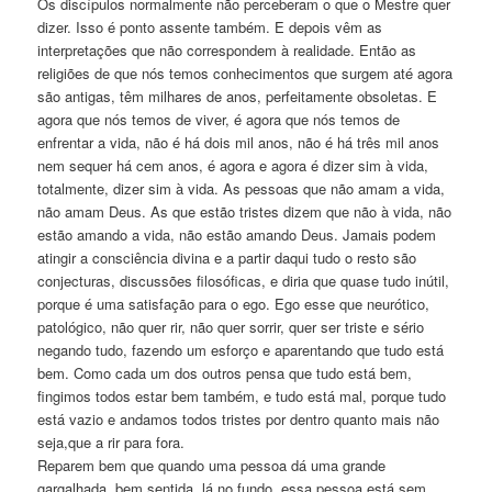
Os discípulos normalmente não perceberam o que o Mestre quer
dizer. Isso é ponto assente também. E depois vêm as
interpretações que não correspondem à realidade. Então as
religiões de que nós temos conhecimentos que surgem até agora
são antigas, têm milhares de anos, perfeitamente obsoletas. E
agora que nós temos de viver, é agora que nós temos de
enfrentar a vida, não é há dois mil anos, não é há três mil anos
nem sequer há cem anos, é agora e agora é dizer sim à vida,
totalmente, dizer sim à vida. As pessoas que não amam a vida,
não amam Deus. As que estão tristes dizem que não à vida, não
estão amando a vida, não estão amando Deus. Jamais podem
atingir a consciência divina e a partir daqui tudo o resto são
conjecturas, discussões filosóficas, e diria que quase tudo inútil,
porque é uma satisfação para o ego. Ego esse que neurótico,
patológico, não quer rir, não quer sorrir, quer ser triste e sério
negando tudo, fazendo um esforço e aparentando que tudo está
bem. Como cada um dos outros pensa que tudo está bem,
fingimos todos estar bem também, e tudo está mal, porque tudo
está vazio e andamos todos tristes por dentro quanto mais não
seja,que a rir para fora.
Reparem bem que quando uma pessoa dá uma grande
gargalhada, bem sentida, lá no fundo, essa pessoa está sem