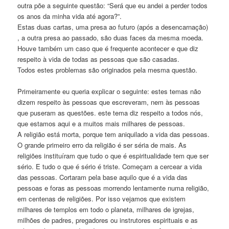
outra põe a seguinte questão: “Será que eu andei a perder todos
os anos da minha vida até agora?”.
Estas duas cartas, uma presa ao futuro (após a desencarnação)
, a outra presa ao passado, são duas faces da mesma moeda.
Houve também um caso que é frequente acontecer e que diz
respeito à vida de todas as pessoas que são casadas.
Todos estes problemas são originados pela mesma questão.
Primeiramente eu queria explicar o seguinte: estes temas não
dizem respeito às pessoas que escreveram, nem às pessoas
que puseram as questões. este tema diz respeito a todos nós,
que estamos aqui e a muitos mais milhares de pessoas.
A religião está morta, porque tem aniquilado a vida das pessoas.
O grande primeiro erro da religião é ser séria de mais. As
religiões instituíram que tudo o que é espiritualidade tem que ser
sério. E tudo o que é sério é triste. Começam a cercear a vida
das pessoas. Cortaram pela base aquilo que é a vida das
pessoas e foras as pessoas morrendo lentamente numa religião,
em centenas de religiões. Por isso vejamos que existem
milhares de templos em todo o planeta, milhares de igrejas,
milhões de padres, pregadores ou instrutores espirituais e as