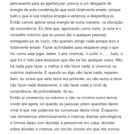
permanente para se aperfeiçoar; presos a um desgaste de
energia de auto-condenação que está totalmente errado, porque
tudo o que é luta implica energia e estamos a desperdiça-la.
Então vamos aplicar essa energia de outra maneira: na elevação
da consciência. Eu diria que, apontando como meta, (e este é o
conselho máximo que eu posso dar a qualquer pessoa):
entreguem-se ao vazio, não queiram atingir nada porque isso é
totalmente errado. Fazer actividades para esquecer seja o que
for, como seja jogar, beber, ir aos cinemas, ir curtir, ir ….. tudo, o
que for é tudo para esquecer que não se faz qualquer coisa. Não
há nada para fazer, o melhor é não fazer nada, e vivermos no
máximo realmente. E quando eu digo não fazer nada, reparem
bem, eu avisei que este tema era profundo, eu não estou a dizer
não fazer nada diariamente, é não fazer nada a nível de
consciência, de profundidade, do eu.
Então aí viveremos no máximo e não no mínimo como temos
vivido até agora, só quando as pessoas põem questões deste
nível é que nós podemos ter conversas deste nível. Enquanto
nós remoermos silenciosamente e criamos dramas psicológicos
e formos daqui com dúvidas e pensarmos em casa, dúvidas
sobre dúvidas e criamos um circulo vicioso em que nós somos