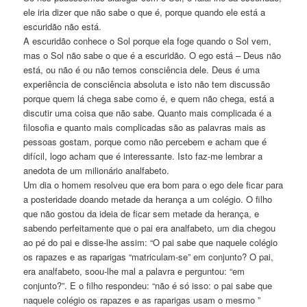
ele iria dizer que não sabe o que é, porque quando ele está a
escuridão não está.
A escuridão conhece o Sol porque ela foge quando o Sol vem,
mas o Sol não sabe o que é a escuridão. O ego está – Deus não
está, ou não é ou não temos consciência dele. Deus é uma
experiência de consciência absoluta e isto não tem discussão
porque quem lá chega sabe como é, e quem não chega, está a
discutir uma coisa que não sabe. Quanto mais complicada é a
filosofia e quanto mais complicadas são as palavras mais as
pessoas gostam, porque como não percebem e acham que é
difícil, logo acham que é interessante. Isto faz-me lembrar a
anedota de um milionário analfabeto.
Um dia o homem resolveu que era bom para o ego dele ficar para
a posteridade doando metade da herança a um colégio. O filho
que não gostou da ideia de ficar sem metade da herança, e
sabendo perfeitamente que o pai era analfabeto, um dia chegou
ao pé do pai e disse-lhe assim: “O pai sabe que naquele colégio
os rapazes e as raparigas “matriculam-se” em conjunto? O pai,
era analfabeto, soou-lhe mal a palavra e perguntou: “em
conjunto?”. E o filho respondeu: “não é só isso: o pai sabe que
naquele colégio os rapazes e as raparigas usam o mesmo ”