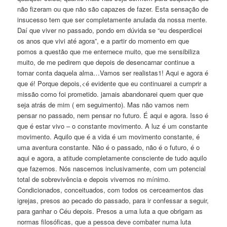
não fizeram ou que não são capazes de fazer. Esta sensação de
insucesso tem que ser completamente anulada da nossa mente.
Daí que viver no passado, pondo em dúvida se “eu desperdicei
os anos que vivi até agora”, e a partir do momento em que
pomos a questão que me enternece muito, que me sensibiliza
muito, de me pedirem que depois de desencarnar continue a
tomar conta daquela alma…Vamos ser realistas1! Aqui e agora é
que é! Porque depois,<é evidente que eu continuarei a cumprir a
missão como foi prometido. jamais abandonarei quem quer que
seja atrás de mim ( em seguimento). Mas não vamos nem
pensar no passado, nem pensar no futuro. É aqui e agora. Isso é
que é estar vivo – o constante movimento. A luz é um constante
movimento. Aquilo que é a vida é um movimento constante, é
uma aventura constante. Não é o passado, não é o futuro, é o
aqui e agora, a atitude completamente consciente de tudo aquilo
que fazemos. Nós nascemos inclusivamente, com um potencial
total de sobrevivência e depois vivemos no mínimo.
Condicionados, conceituados, com todos os cerceamentos das
igrejas, presos ao pecado do passado, para ir confessar a seguir,
para ganhar o Céu depois. Presos a uma luta a que obrigam as
normas filosóficas, que a pessoa deve combater numa luta