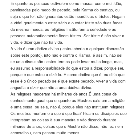
Enquanto as pessoas estiverem como massa, como multidão,
paralisadas pelo medo do pecado, pelo Karma do castigo, ou
seja o que for, são ignorantes estão neuróticas e tristes. Negam
a vida! geralmente o estar sério e o estar triste são duas faces
da mesma moeda, as religiões instituíram a seriedade e as
pessoas automaticamente ficam tristes. Ser triste é não viver a
vida, é dizer que não há vida.
A vida é uma dádiva divina ( estou aberta a qualquer discussão
sobre este ponto), isto não é contra o Karma, é assim, não sei
se uma discussão nestes termos pode levar muito longe, mas,
eu assumo a responsabilidade do que estou a dizer, porque sei,
porque é que estou a dizê-lo. E como dádiva que é, eu diria que
esse é o único pecado se é que existe pecado, viver a vida com
angustia é dizer que não a uma dádiva divina.
As religiões nasceram há milhares de anos.É uma coisa de
conhecimento geral que enquanto os Mestres existem a religião
é uma coisa, ou seja, não é, porque eles não instituem religiões.
Os mestres morrem e o que é que fica? Ficam os discípulos que
interpretam as coisas à sua maneira e vão dizendo durante
milhares de anos, coisas que o Mestre não disse, não fez nem
aconselhou, nem pensou muito menos.