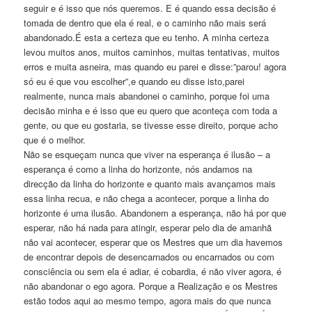
seguir e é isso que nós queremos. E é quando essa decisão é
tomada de dentro que ela é real, e o caminho não mais será
abandonado.É esta a certeza que eu tenho. A minha certeza
levou muitos anos, muitos caminhos, muitas tentativas, muitos
erros e muita asneira, mas quando eu parei e disse:”parou! agora
só eu é que vou escolher”,e quando eu disse isto,parei
realmente, nunca mais abandonei o caminho, porque foi uma
decisão minha e é isso que eu quero que aconteça com toda a
gente, ou que eu gostaria, se tivesse esse direito, porque acho
que é o melhor.
Não se esqueçam nunca que viver na esperança é ilusão – a
esperança é como a linha do horizonte, nós andamos na
direcção da linha do horizonte e quanto mais avançamos mais
essa linha recua, e não chega a acontecer, porque a linha do
horizonte é uma ilusão. Abandonem a esperança, não há por que
esperar, não há nada para atingir, esperar pelo dia de amanhã
não vai acontecer, esperar que os Mestres que um dia havemos
de encontrar depois de desencarnados ou encarnados ou com
consciência ou sem ela é adiar, é cobardia, é não viver agora, é
não abandonar o ego agora. Porque a Realização e os Mestres
estão todos aqui ao mesmo tempo, agora mais do que nunca