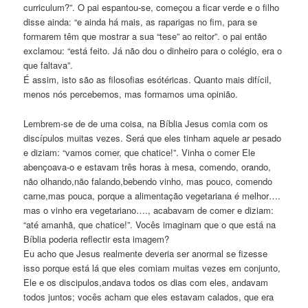
curriculum?”. O pai espantou-se, começou a ficar verde e o filho
disse ainda: “e ainda há mais, as raparigas no fim, para se
formarem têm que mostrar a sua “tese” ao reitor”. o pai então
exclamou: “está feito. Já não dou o dinheiro para o colégio, era o
que faltava”.
É assim, isto são as filosofias esótéricas. Quanto mais difícil,
menos nós percebemos, mas formamos uma opinião.
Lembrem-se de de uma coisa, na Bíblia Jesus comia com os
discípulos muitas vezes. Será que eles tinham aquele ar pesado
e diziam: “vamos comer, que chatice!”. Vinha o comer Ele
abençoava-o e estavam três horas à mesa, comendo, orando,
não olhando,não falando,bebendo vinho, mas pouco, comendo
carne,mas pouca, porque a alimentação vegetariana é melhor….
mas o vinho era vegetariano…., acabavam de comer e diziam:
“até amanhã, que chatice!”. Vocês imaginam que o que está na
Bíblia poderia reflectir esta imagem?
Eu acho que Jesus realmente deveria ser anormal se fizesse
isso porque está lá que eles comiam muitas vezes em conjunto,
Ele e os discipulos,andava todos os dias com eles, andavam
todos juntos; vocês acham que eles estavam calados, que era