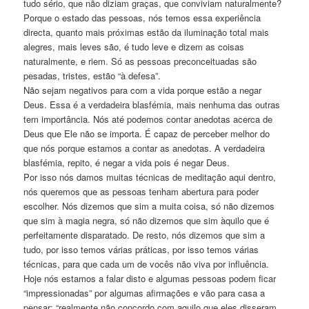
tudo sério, que não diziam graças, que conviviam naturalmente?
Porque o estado das pessoas, nós temos essa experiência
directa, quanto mais próximas estão da iluminação total mais
alegres, mais leves são, é tudo leve e dizem as coisas
naturalmente, e riem. Só as pessoas preconceituadas são
pesadas, tristes, estão “à defesa”.
Não sejam negativos para com a vida porque estão a negar
Deus. Essa é a verdadeira blasfémia, mais nenhuma das outras
tem importância. Nós até podemos contar anedotas acerca de
Deus que Ele não se importa. É capaz de perceber melhor do
que nós porque estamos a contar as anedotas. A verdadeira
blasfémia, repito, é negar a vida pois é negar Deus.
Por isso nós damos muitas técnicas de meditação aqui dentro,
nós queremos que as pessoas tenham abertura para poder
escolher. Nós dizemos que sim a muita coisa, só não dizemos
que sim à magia negra, só não dizemos que sim àquilo que é
perfeitamente disparatado. De resto, nós dizemos que sim a
tudo, por isso temos várias práticas, por isso temos várias
técnicas, para que cada um de vocês não viva por influência.
Hoje nós estamos a falar disto e algumas pessoas podem ficar
“impressionadas” por algumas afirmações e vão para casa a
pensar: “realmente não concordo com aquilo que eles disseram,