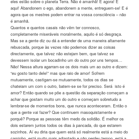
eles estão sobre o planeta Terra. Não é amanhã! É agora! É
aqui! Abandonem o ego, abandonem a mente, entreguem-se! E é
agora que os mestres podem entrar na vossa consciência – não
é amanhã.
Quantos e quantos casais não vêm ter connosco,
completamente miseráveis moralmente, aquilo é só desgraça.
Mas se a gente diz ou dá a entender de uma maneira altamente
rebuscada, porque às vezes não podemos dizer as coisas
directamente, que talvez não estejam bem, que talvez se
devessem isolar um bocadinho um do outro por uns tempos…
Não! Nessa altura agarram-se os dois mais um ao outro e dizem:
“eu gosto tanto dele!” mas que raio de amor! Sofrem
mutuamente, castigam-se mutuamente, todos os dias se
chateiam um com o outro, batem-se se for preciso. Será isto é
amor? Então quando se põe a questão da separação começam a
achar que gostam muito um do outro e começam sobretudo a
lembrar-se de momentos bons, que nunca aconteceram. Então o
que a gente vai fazer? Que continuem masoquistamente e
porquê? Porque as pessoas têm medo da solidão. É melhor os
dois estarem juntos todos os dias à pancada, do que estarem
sozinhos. Aí eu diria que quem está só realmente está a meio do
caminho, está muito mais adiantado e não perdeu tempo, está a