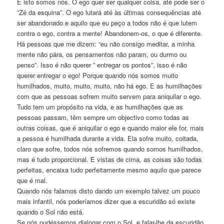
E isto somos nós. O ego quer ser qualquer coisa, até pode ser o
“Zé da esquina”. O ego lutará até às últimas consequências até
ser abandonado e aquilo que eu peço a todos não é que lutem
contra o ego, contra a mente! Abandonem-os, o que é diferente.
Há pessoas que me dizem: “eu não consigo meditar, a minha
mente não pára, os pensamentos não param, ou durmo ou
penso”. Isso é não querer ” entregar os pontos”, isso é não
querer entregar o ego! Porque quando nós somos muito
humilhados, muito, muito, muito, não há ego. E as humilhações
com que as pessoas sofrem muito servem para aniquilar o ego.
Tudo tem um propósito na vida, e as humilhações que as
pessoas passam, têm sempre um objectivo como todas as
outras coisas, que é aniquilar o ego e quando maior ele for, mais
a pessoa é humilhada durante a vida. Ela sofre muito, coitada,
claro que sofre, todos nós sofremos quando somos humilhados,
mas é tudo proporcional. E vistas de cima, as coisas são todas
perfeitas, encaixa tudo perfeitamente mesmo aquilo que parece
que é mal.
Quando nós falamos disto dando um exemplo talvez um pouco
mais infantil, nós poderíamos dizer que a escuridão só existe
quando o Sol não está.
Se nós pudéssemos dialogar com o Sol, e falar-lhe da escuridão,