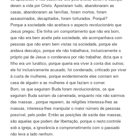
deram a vida por Cristo. Apostaram tudo, abandonaram as
casas, abandonaram as famílias, foram mortos, foram
assassinados, decapitados, foram torturados. Porquê?
Porque a sociedade não aceitava o aspecto revolucionário que
Jesus pregou. Ele tinha um comportamento que não era bom,
que não era bem aceite pela sociedade, ele acompanhava com
pessoas que não eram bem vistas na sociedade, porque ele
andava descalço, porque ele não trabalhava, inclusivamente o
próprio pai de Jesus o condenava por não trabalhar, dizia que o
filho era um lunático, porque queria era viver à conta dos outros;
ele foi inclusivamente acusado, foi condenado, criticado por viver
à custa de mulheres, porque evidentemente eles comiam em
casa de alguém e as mulheres é que faziam o comer.
Bom, os que seguiram Buda foram revolucionários, os que
seguiram Buda saíram da carneirada, enquanto nós não sairmos
das massas…porque reparem, às religiões interessa-lhes as
massas, interessa-lhes manipular o maior número de pessoas
possível, pelo poder. Então as posições de saída das massas,
são aquelas que podem dar libertação, porque o resto:controle
sob a igreja, a ignorância e comprometimento com o passado
não leva a lado nenhum.