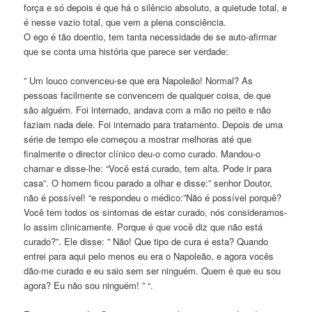
força e só depois é que há o silêncio absoluto, a quietude total, e
é nesse vazio total, que vem a plena consciência.
O ego é tão doentio, tem tanta necessidade de se auto-afirmar
que se conta uma história que parece ser verdade:
” Um louco convenceu-se que era Napoleão! Normal? As
pessoas facilmente se convencem de qualquer coisa, de que
são alguém. Foi internado, andava com a mão no peito e não
faziam nada dele. Foi internado para tratamento. Depois de uma
série de tempo ele começou a mostrar melhoras até que
finalmente o director clínico deu-o como curado. Mandou-o
chamar e disse-lhe: “Você está curado, tem alta. Pode ir para
casa”. O homem ficou parado a olhar e disse:” senhor Doutor,
não é possível! “e respondeu o médico:”Não é possível porquê?
Você tem todos os sintomas de estar curado, nós consideramos-
lo assim clinicamente. Porque é que você diz que não está
curado?”. Ele disse: ” Não! Que tipo de cura é esta? Quando
entrei para aqui pelo menos eu era o Napoleão, e agora vocês
dão-me curado e eu saio sem ser ninguém. Quem é que eu sou
agora? Eu não sou ninguém! ” “.