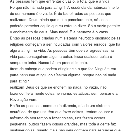
As pessoas têm que enfrentar o vazio, o total que é a vida.
Porque não há nada para atingir! A essência da natureza interior
do ser humano é o vazio. É de facto!Todas as pessoas que
realizaram Deus, ainda que muito parcelarmente, só essas
poderão perceber aquilo que eu estou a dizer. Só o vazio permite
o enchimento de deus. Mais nada! E a natureza é o vazio.
Então as pessoas criadas num sistema neurótico originado pelas
religiões começam a ser inculcadas com valores errados: que há
algo a atingir na vida. As pessoas têm que ser agressivas na
vida para conseguirem alguma coisa. Essa qualquer coisa é
sempre exterior. Nunca há um preenchimento.
tirem da cabeça que podem atingir seja o que for. Ninguém em
parte nenhuma atingiu coisíssima alguma, porque não há nada
para atingir.
realizam Deus os que se enchem no nada, no vazio, não
fazendo literalmente coisa nenhuma: estáticos, sem pensar e a
Revelação vem.
Então as pessoas, como eu ia dizendo, criado um sistema
neurótico, de que uns têm que fazer coisas, tentam ocupar o
máximo do seu tempo a fazer coisas, uns fazem coisas
pequenas, outros fazem coisas grandes, mas toda a gente faz
qualquer coisa, quanto mais não seja dormem para esquecer que