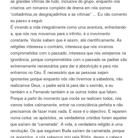
as grandes vitimas de tudo, inclusive do grupo, enquanto nós
criamos um romance completo de drama em nós somos
“coitadinhos,os desgraçadinhos e as vitimas” … Eu não comento
eu passo a seguir.
É vivendo a vida integralmente como uma aventura, enfrentando-
a, que nós nos movemos para o infinito, è o movimento
constante. Vocês sabem que é assim, até cientificamente. Às
religiões interessa o contrário, interessa que nós vivamos
comprometidos com o passado, interessa que nós estejamos na
ignorância, porque comprometidos com o passado os padres são
extremamente necessários para dar a absolvição e para nós
entramos no Céu. É necessário que as pessoas sejam
ignorantes porque enquanto nós não tivermos a sabedoria, não
realizamos Deus, o padre está lá para dar o sermão, e eu
também e o Fernando também e os outros todos que falam.
Porque a partir do momento que vocês se realizem todos, nós
vamos todos calmamente, entrar na consciência perfeita e não
precisamos de fazer mais nada. E esse é o objectivo. E reparem
numa coisa: os apóstolos, os verdadeiros cristãos foram aqueles
que saíram da “carneirada”. A vida, a verdadeira religião é uma
revolução. Os que seguiram Buda saíram da carneirada, porque
os apóstolos, e nós sabemos isto pela Bíblia, deram a cabeça,