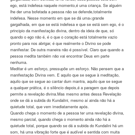
ego, está indefesa naquele momento,é uma criança. Se alguém
lhe der uma bofetada a pessoa não se defende,totalmente
indefesa. Nesse momento em que se dá uma<grande
gargalhada, em que se está indefesa e que se está sem ego, é o
principio da manifestação divina, dentro da ideia de que, só
quando o ego não é, é o que o coração está totalmente vazio
pronto para nos abrigar, é que realmente o Divino se pode
manifestar. De outra maneira não é possível. Claro que quando a
pessoa medita também não vai encontrar Deus em parte
nenhuma.
Meditar é um esforço, pressupõe um esforço. Não pensem que a
manifestação Divina vem. E aquilo que se segue à meditação,
aquilo que se segue ao cantar dum mantra, aquilo que se segue
a qualquer prática, é o silêncio depois,é a paragem que depois
permite a revelação divina.Mas mesmo antes dessa Revelação
onde se dá a subida do Kundalini, mesmo aí ainda não há a
quietude total, que vem imediatamente após.
Quando chega o momento de a pessoa ter uma revelação divina,
mesmo parcial, quando chega o momento ainda não há a
quietude total, porque quando se dá a subida do Kundalini há um
som, há uma vibração forte que é audível e sentida com muita