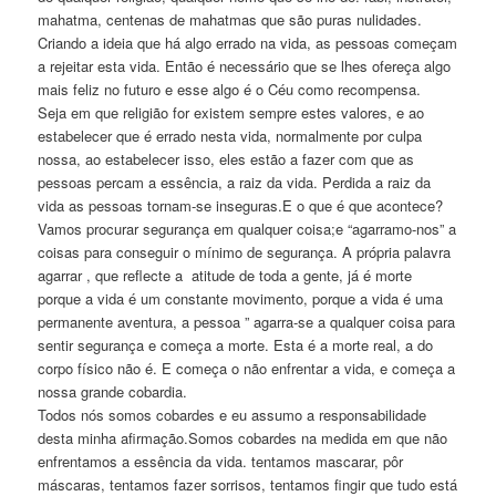
mahatma, centenas de mahatmas que são puras nulidades.
Criando a ideia que há algo errado na vida, as pessoas começam
a rejeitar esta vida. Então é necessário que se lhes ofereça algo
mais feliz no futuro e esse algo é o Céu como recompensa.
Seja em que religião for existem sempre estes valores, e ao
estabelecer que é errado nesta vida, normalmente por culpa
nossa, ao estabelecer isso, eles estão a fazer com que as
pessoas percam a essência, a raiz da vida. Perdida a raiz da
vida as pessoas tornam-se inseguras.E o que é que acontece?
Vamos procurar segurança em qualquer coisa;e “agarramo-nos” a
coisas para conseguir o mínimo de segurança. A própria palavra
agarrar , que reflecte a atitude de toda a gente, já é morte
porque a vida é um constante movimento, porque a vida é uma
permanente aventura, a pessoa ” agarra-se a qualquer coisa para
sentir segurança e começa a morte. Esta é a morte real, a do
corpo físico não é. E começa o não enfrentar a vida, e começa a
nossa grande cobardia.
Todos nós somos cobardes e eu assumo a responsabilidade
desta minha afirmação.Somos cobardes na medida em que não
enfrentamos a essência da vida. tentamos mascarar, pôr
máscaras, tentamos fazer sorrisos, tentamos fingir que tudo está