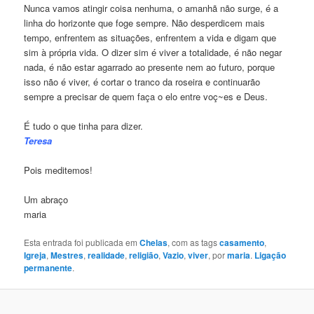
Nunca vamos atingir coisa nenhuma, o amanhã não surge, é a
linha do horizonte que foge sempre. Não desperdicem mais
tempo, enfrentem as situações, enfrentem a vida e digam que
sim à própria vida. O dizer sim é viver a totalidade, é não negar
nada, é não estar agarrado ao presente nem ao futuro, porque
isso não é viver, é cortar o tranco da roseira e continuarão
sempre a precisar de quem faça o elo entre voç~es e Deus.
É tudo o que tinha para dizer.
Teresa
Pois meditemos!
Um abraço
maria
Esta entrada foi publicada em
Chelas
, com as tags
casamento
,
Igreja
,
Mestres
,
realidade
,
religião
,
Vazio
,
viver
, por
maria
.
Ligação
permanente
.