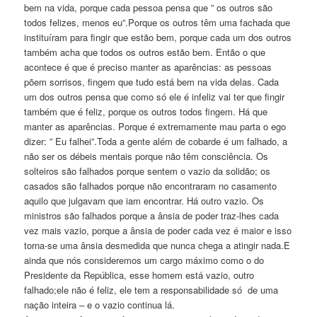
bem na vida, porque cada pessoa pensa que ” os outros são
todos felizes, menos eu”.Porque os outros têm uma fachada que
instituíram para fingir que estão bem, porque cada um dos outros
também acha que todos os outros estão bem. Então o que
acontece é que é preciso manter as aparências: as pessoas
põem sorrisos, fingem que tudo está bem na vida delas. Cada
um dos outros pensa que como só ele é infeliz vai ter que fingir
também que é feliz, porque os outros todos fingem. Há que
manter as aparências. Porque é extremamente mau parta o ego
dizer: ” Eu falhei”.Toda a gente além de cobarde é um falhado, a
não ser os débeis mentais porque não têm consciência. Os
solteiros são falhados porque sentem o vazio da solidão; os
casados são falhados porque não encontraram no casamento
aquilo que julgavam que iam encontrar. Há outro vazio. Os
ministros são falhados porque a ânsia de poder traz-lhes cada
vez mais vazio, porque a ânsia de poder cada vez é maior e isso
torna-se uma ânsia desmedida que nunca chega a atingir nada.E
ainda que nós consideremos um cargo máximo como o do
Presidente da República, esse homem está vazio, outro
falhado;ele não é feliz, ele tem a responsabilidade só de uma
nação inteira – e o vazio continua lá.