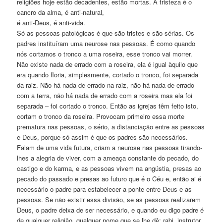
religiões hoje estão decadentes, estão mortas. A tristeza é o
cancro da alma, é anti-natural,
é anti-Deus, é anti-vida.
Só as pessoas patológicas é que são tristes e são sérias. Os
padres instituíram uma neurose nas pessoas. É como quando
nós cortamos o tronco a uma roseira, esse tronco vai morrer.
Não existe nada de errado com a roseira, ela é igual àquilo que
era quando floria, simplesmente, cortado o tronco, foi separada
da raiz. Não há nada de errado na raiz, não há nada de errado
com a terra, não há nada de errado com a roseira mas ela foi
separada – foi cortado o tronco. Então as igrejas têm feito isto,
cortam o tronco da roseira. Provocam primeiro essa morte
prematura nas pessoas, o sério, a distanciação entre as pessoas
e Deus, porque só assim é que os padres são necessários.
Falam de uma vida futura, criam a neurose nas pessoas tirando-
lhes a alegria de viver, com a ameaça constante do pecado, do
castigo e do karma, e as pessoas vivem na angústia, presas ao
pecado do passado e presas ao futuro que é o Céu e, então ai é
necessário o padre para estabelecer a ponte entre Deus e as
pessoas. Se não existir essa divisão, se as pessoas realizarem
Deus, o padre deixa de ser necessário, e quando eu digo padre é
de qualquer religião, qualquer nome que se lhe dê: rabi, instrutor,