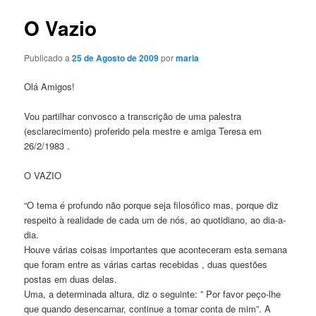
n
v
c
e
O Vazio
i
g
p
a
Publicado a
25 de Agosto de 2009
por
maria
a
ç
l
ã
Olá Amigos!
o
d
Vou partilhar convosco a transcrição de uma palestra
e
(esclarecimento) proferido pela mestre e amiga Teresa em
a
26/2/1983 .
r
t
O VAZIO
i
g
“O tema é profundo não porque seja filosófico mas, porque diz
o
respeito à realidade de cada um de nós, ao quotidiano, ao dia-a-
s
dia.
Houve várias coisas importantes que aconteceram esta semana
que foram entre as várias cartas recebidas , duas questões
postas em duas delas.
Uma, a determinada altura, diz o seguinte: ” Por favor peço-lhe
que quando desencarnar, continue a tomar conta de mim”. A