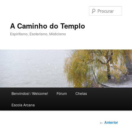
Saltar
para
Procu
o
conteúdo
A Caminho do Templo
primário
Espiritismo, Esoterismo, Misticismo
M
Benvindos! / Welcome!
Fórum
Chelas
e
n
Escola Arcana
u
p
r
N
←
Anterior
i
a